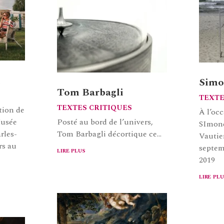
i
Simo
Tom Barbagli
TEXTE
TEXTES CRITIQUES
tion de
À l’occ
Musée
Posté au bord de l’univers,
SImone
rles-
Tom Barbagli décortique ce...
Vautie
rs au
septem
lire plus
2019
lire plu